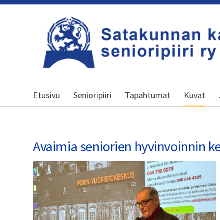
Siirry
sivun
sisältöön
Satakunnan kansallinen senioripiiri r
Etusivu
Senioripiiri
Tapahtumat
Kuvat
Avaimia seniorien hyvinvoinnin ke