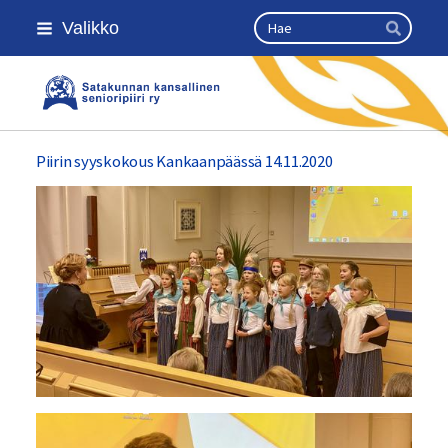
Siirry
Haku
Valikko
sivun
Hae
sisältöön
Satakunnan kansallinen senioripii
Piirin syyskokous Kankaanpäässä 14.11.2020